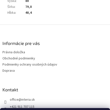
Výška
:
80
Šírka
:
79,8
Hĺbka
:
40,4
Z
á
p
ä
Informácie pre vás
t
Právna doložka
i
Obchodné podmienky
e
Podmienky ochrany osobných údajov
Doprava
Kontakt
office
@
interia.sk
+421 911 707 115