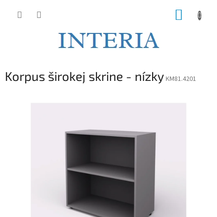
Prejsť
NÁKUP
na
obsah
KOŠÍK
Korpus širokej skrine - nízky
KM81.4201