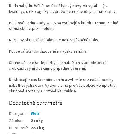
Rada nábytku WELS ponúka štýlový nábytok vyrábaný z
kvalitných, ekologicky a zdravotne nezávadných materiálov.
Policové skrine rady WELS sa vyrábajú v hrúbke 18mm. Zadná
stena skrine je zo sololitu.
Korpusy skriní sú inštalované na rektifikačné nohy.
Police sú štandardizované na výšku šanóna.
Skrine sú celé šedej farby a je nutné ich skompletovať
s obkladovými doskami, prípadne dverami.
Nestrácajte čas kombinovaním a vyberte si z našej ponuky
nábytkových setov. Vytvorili sme pre Vás sekcie kompletné
skriňové zostavy a hotové kancelárie.
Dodatočné parametre
Kategória
:
Wels
Záruka
:
2 roky
Hmotnosť
:
22.3 kg