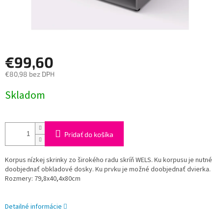
€99,60
€80,98 bez DPH
Jednotková
Skladom
cena:
Pridať do košíka
Korpus nízkej skrinky zo širokého radu skríň WELS. Ku korpusu je nutné
doobjednať obkladové dosky. Ku prvku je možné doobjednať dvierka.
Rozmery: 79,8x40,4x80cm
Detailné informácie