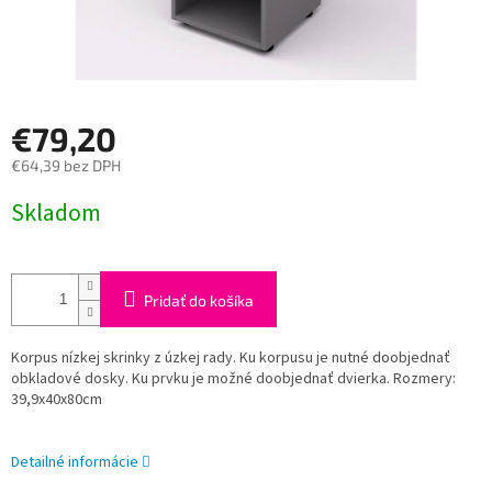
€79,20
€64,39 bez DPH
Jednotková
Skladom
cena:
Pridať do košíka
Korpus nízkej skrinky z úzkej rady. Ku korpusu je nutné doobjednať
obkladové dosky. Ku prvku je možné doobjednať dvierka. Rozmery:
39,9x40x80cm
Detailné informácie