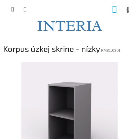
Prejsť
NÁKUP
na
obsah
KOŠÍK
Korpus úzkej skrine - nízky
KM81.0201