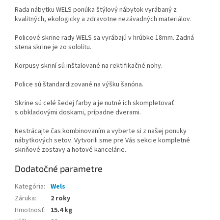
Rada nábytku WELS ponúka štýlový nábytok vyrábaný z
kvalitných, ekologicky a zdravotne nezávadných materiálov.
Policové skrine rady WELS sa vyrábajú v hrúbke 18mm. Zadná
stena skrine je zo sololitu.
Korpusy skriní sú inštalované na rektifikačné nohy.
Police sú štandardizované na výšku šanóna.
Skrine sú celé šedej farby a je nutné ich skompletovať
s obkladovými doskami, prípadne dverami.
Nestrácajte čas kombinovaním a vyberte si z našej ponuky
nábytkových setov. Vytvorili sme pre Vás sekcie kompletné
skriňové zostavy a hotové kancelárie.
Dodatočné parametre
Kategória
:
Wels
Záruka
:
2 roky
Hmotnosť
:
15.4 kg