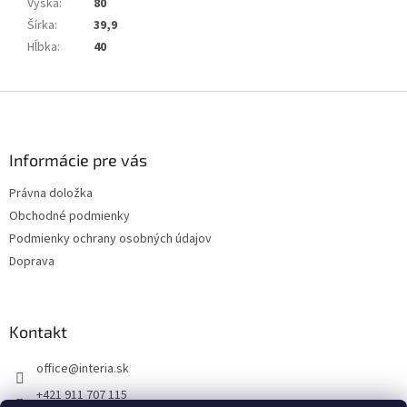
Výška
:
80
Šírka
:
39,9
Hĺbka
:
40
Z
á
p
ä
Informácie pre vás
t
Právna doložka
i
Obchodné podmienky
e
Podmienky ochrany osobných údajov
Doprava
Kontakt
office
@
interia.sk
+421 911 707 115