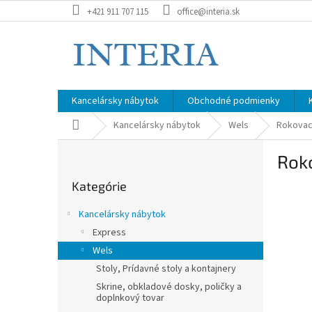
Prejsť
+421 911 707 115
office@interia.sk
na
obsah
Kancelársky nábytok
Obchodné podmienky
Domov
Kancelársky nábytok
Wels
Rokovací
B
Roko
o
Preskočiť
č
Kategórie
kategórie
n
ý
Kancelársky nábytok
p
Express
a
Wels
n
e
Stoly, Prídavné stoly a kontajnery
l
Skrine, obkladové dosky, poličky a
doplnkový tovar