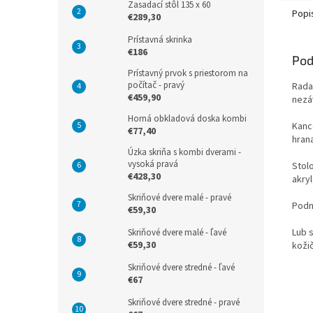
Zasadací stôl 135 x 60
Popi
€289,30
Prístavná skrinka
€186
Pod
Prístavný prvok s priestorom na
počítač - pravý
Rada
€459,90
nezá
Horná obkladová doska kombi
Kanc
€77,40
hran
Úzka skriňa s kombi dverami -
vysoká pravá
Stol
€428,30
akry
Skriňové dvere malé - pravé
Podn
€59,30
Lub s
Skriňové dvere malé - ľavé
€59,30
koži
Skriňové dvere stredné - ľavé
€67
Skriňové dvere stredné - pravé