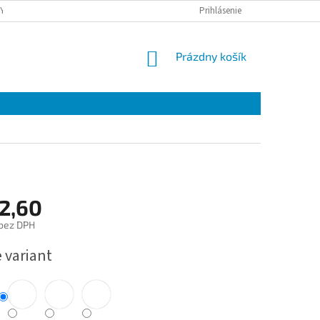
Y OSOBNÝCH ÚDAJOV
DOPRAVA
Prihlásenie
NÁKUPNÝ
Prázdny košík
KOŠÍK
2,60
bez DPH
ová
 variant