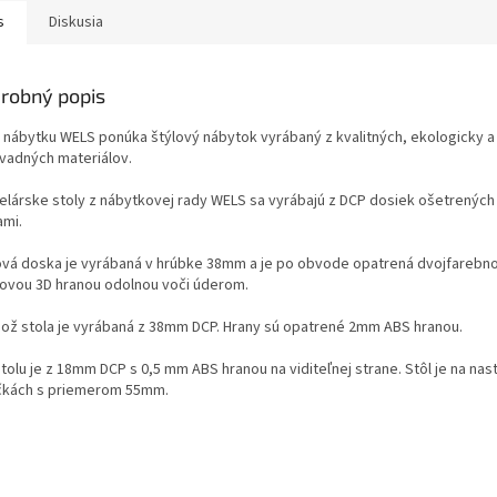
s
Diskusia
robný popis
 nábytku WELS ponúka štýlový nábytok vyrábaný z kvalitných, ekologicky 
vadných materiálov.
elárske stoly z nábytkovej rady WELS sa vyrábajú z DCP dosiek ošetrených
ami.
ová doska je vyrábaná v hrúbke 38mm a je po obvode opatrená dvojfarebn
lovou 3D hranou odolnou voči úderom.
ož stola je vyrábaná z 38mm DCP. Hrany sú opatrené 2mm ABS hranou.
tolu je z 18mm DCP s 0,5 mm ABS hranou na viditeľnej strane. Stôl je na nas
čkách s priemerom 55mm.