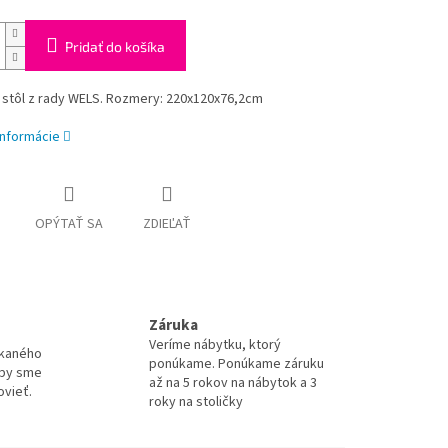
Pridať do košíka
 stôl z rady WELS. Rozmery: 220x120x76,2cm
informácie
OPÝTAŤ SA
ZDIEĽAŤ
Záruka
Veríme nábytku, ktorý
úkaného
ponúkame. Ponúkame záruku
aby sme
až na 5 rokov na nábytok a 3
ovieť.
roky na stoličky