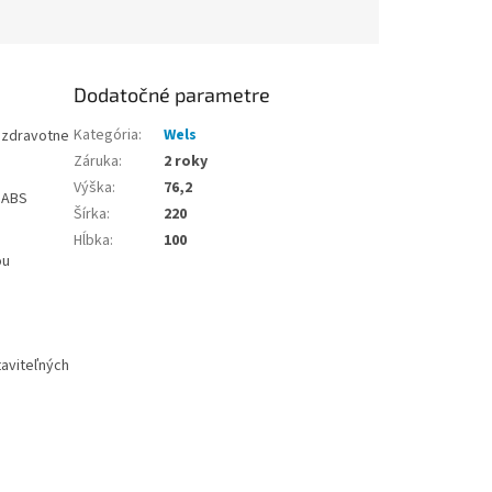
Dodatočné parametre
Kategória
:
Wels
a zdravotne
Záruka
:
2 roky
Výška
:
76,2
 ABS
Šírka
:
220
Hĺbka
:
100
ou
taviteľných