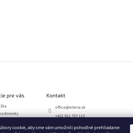
ie pre vás
Kontakt
ožka
office
@
interia.sk
podmienky
+421 911 707 115
ochrany osobných
úbory cookie, aby sme vám umožnili pohodlné prehliadanie