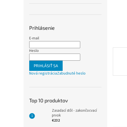
Prihlásenie
E-mail
Heslo
PRIHLÁSIŤ SA
Nová registrácia
Zabudnuté heslo
Top 10 produktov
Zasadací stôl - zakončocvací
prvok
€232