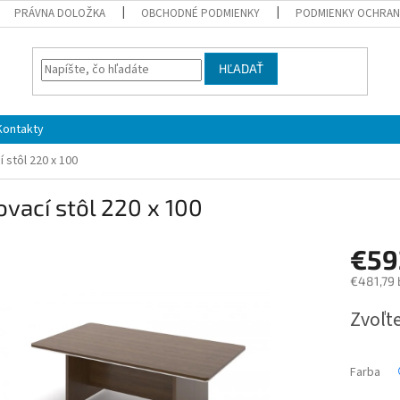
PRÁVNA DOLOŽKA
OBCHODNÉ PODMIENKY
PODMIENKY OCHRAN
HĽADAŤ
Kontakty
 stôl 220 x 100
vací stôl 220 x 100
€59
€481,79 
Jednotk
Zvoľte
cena:
Farba