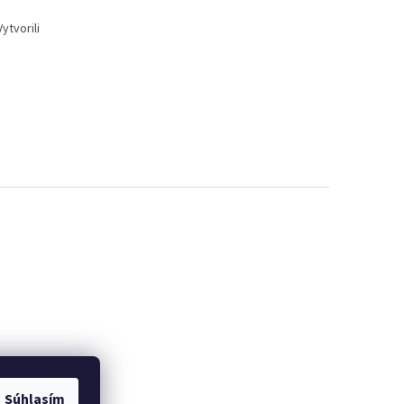
ytvorili
Súhlasím