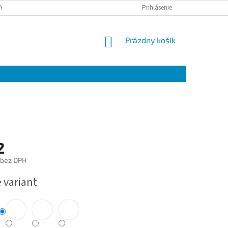
Y OSOBNÝCH ÚDAJOV
DOPRAVA
Prihlásenie
NÁKUPNÝ
Prázdny košík
KOŠÍK
2
 bez DPH
ová
 variant