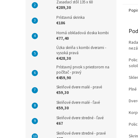
Zasadací stôl 135 x 60
€289,30
Popi
Prístavná skrinka
€186
Pod
Horná obkladová doska kombi
€77,40
Rada
Úzka skriňa s kombi dverami -
nezá
vysoká pravá
€428,30
Poli
solol
Prístavný prvok s priestorom na
počítač - pravý
Sklen
€459,90
Skriňové dvere malé - pravé
Plné
€59,30
Dver
Skriňové dvere malé - ľavé
€59,30
Korpu
Skriňové dvere stredné - ľavé
€67
Poli
Skriňové dvere stredné - pravé
Skri