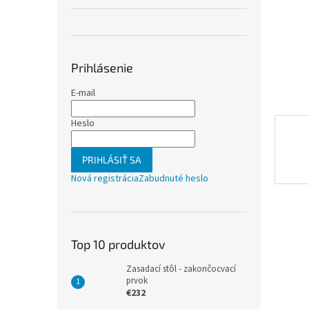
Prihlásenie
E-mail
Heslo
PRIHLÁSIŤ SA
Nová registrácia
Zabudnuté heslo
Top 10 produktov
Zasadací stôl - zakončocvací
prvok
€232