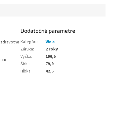
Dodatočné parametre
Kategória
:
Wels
a zdravotne
Záruka
:
2 roky
Výška
:
196,5
 3mm
Šírka
:
79,9
Hĺbka
:
42,5