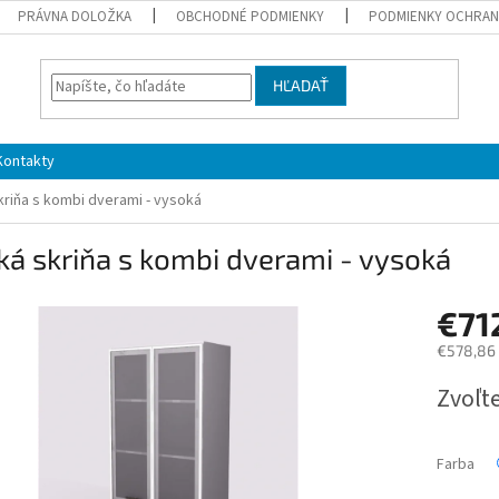
PRÁVNA DOLOŽKA
OBCHODNÉ PODMIENKY
PODMIENKY OCHRAN
HĽADAŤ
Kontakty
kriňa s kombi dverami - vysoká
ká skriňa s kombi dverami - vysoká
€71
€578,86
Jednotk
Zvoľte
cena:
Farba