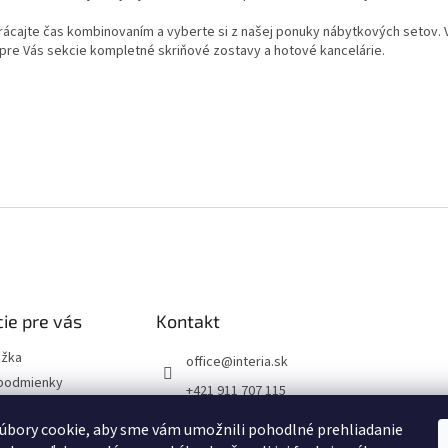
rácajte čas kombinovaním a vyberte si z našej ponuky nábytkových setov. V
pre Vás sekcie kompletné skriňové zostavy a hotové kancelárie.
ie pre vás
Kontakt
ožka
office
@
interia.sk
podmienky
+421 911 707 115
ochrany osobných
úbory cookie, aby sme vám umožnili pohodlné prehliadanie