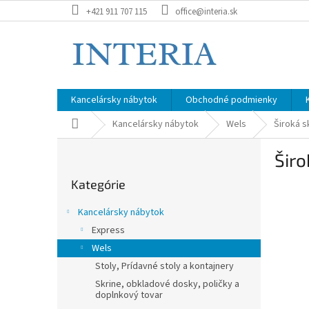
Prejsť
+421 911 707 115
office@interia.sk
na
obsah
Kancelársky nábytok
Obchodné podmienky
Domov
Kancelársky nábytok
Wels
Široká s
B
Širo
o
Preskočiť
č
Kategórie
kategórie
n
ý
Kancelársky nábytok
p
Express
a
Wels
n
e
Stoly, Prídavné stoly a kontajnery
l
Skrine, obkladové dosky, poličky a
doplnkový tovar