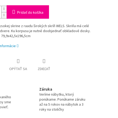
Pridať do košíka
sokej skrine z raadu širokých skríň WELS. Skriňa má celé
 dvere. Ku korpusu je nutné doobjednať obkladové dosky.
 79,9x42,5x196,5cm
informácie
OPÝTAŤ SA
ZDIEĽAŤ
Záruka
Veríme nábytku, ktorý
úkaného
ponúkame. Ponúkame záruku
aby sme
až na 5 rokov na nábytok a 3
ovieť.
roky na stoličky