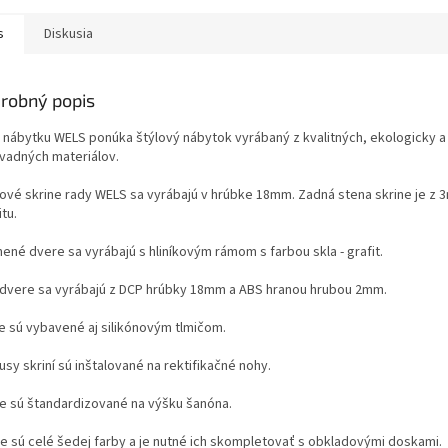
s
Diskusia
robný popis
 nábytku WELS ponúka štýlový nábytok vyrábaný z kvalitných, ekologicky 
vadných materiálov.
cové skrine rady WELS sa vyrábajú v hrúbke 18mm. Zadná stena skrine je z
itu.
ené dvere sa vyrábajú s hliníkovým rámom s farbou skla - grafit.
 dvere sa vyrábajú z DCP hrúbky 18mm a ABS hranou hrubou 2mm.
e sú vybavené aj silikónovým tlmičom.
sy skriní sú inštalované na rektifikačné nohy.
ce sú štandardizované na výšku šanóna.
ne sú celé šedej farby a je nutné ich skompletovať s obkladovými doskami.